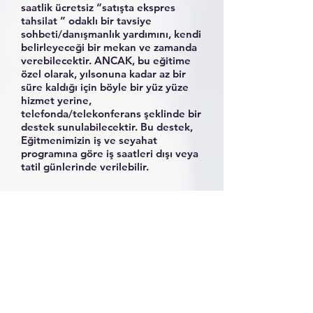
saatlik ücretsiz “satışta ekspres
tahsilat ” odaklı bir tavsiye
sohbeti/danışmanlık yardımını, kendi
belirleyeceği bir mekan ve zamanda
verebilecektir. ANCAK, bu eğitime
özel olarak, yılsonuna kadar az bir
süre kaldığı için böyle bir yüz yüze
hizmet yerine,
telefonda/telekonferans şeklinde bir
destek sunulabilecektir. Bu destek,
Eğitmenimizin iş ve seyahat
programına göre iş saatleri dışı veya
tatil günlerinde verilebilir.
Eğitmenimiz yaklaşık 40 yıldan bu
yana satış/satın
alma/pazarlama/yönetim konuları
içinde bulunmaktadır. İlk satış
deneyimini 1972 yılında satış stajyeri
olarak ABD de yaşamış, 1980 lerde
holding pazarlama müdür
yardımcılığı yapmış ve 1987 yılından
bu yana yönetim danışmanı olarak