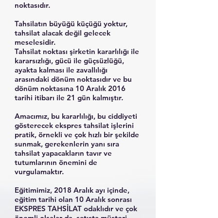
noktasıdır.
Tahsilatın büyüğü küçüğü yoktur,
tahsilat alacak değil gelecek
meselesidir.
Tahsilat noktası şirketin kararlılığı ile
kararsızlığı, gücü ile güçsüzlüğü,
ayakta kalması ile zavallılığı
arasındaki dönüm noktasıdır ve bu
dönüm noktasına 10 Aralık 2016
tarihi itibarı ile 21 gün kalmıştır.
Amacımız, bu kararlılığı, bu ciddiyeti
gösterecek ekspres tahsilat işlerini
pratik, örnekli ve çok hızlı bir şekilde
sunmak, gerekenlerin yanı sıra
tahsilat yapacakların tavır ve
tutumlarının önemini de
vurgulamaktır.
Eğitimimiz, 2018 Aralık ayı içinde,
eğitim tarihi olan 10 Aralık sonrası
EKSPRES TAHSİLAT odaklıdır ve çok
önemli olsalar da, satışta müşteri