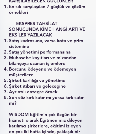
KARŞILABİLECEK GÜÇLÜKLER
En sık karşılaşılan 7 güçlük ve çözüm
örnekleri
EKSPRES TAHSİLAT
SONUCUNDA KİME HANGİ ARTI VE
EKSİLER YAZILACAK
Satış kadrosuna, varsa kota ve prim
sistemine
Satış yönetimi performansına
Muhasebe kayıtları ve mizandan
bilançoya uzanan işlemlere
Borcunu ödeyene ve ödemeyen
müşterilere
Şirket karlılığı ve yönetime
Şirket itibarı ve geleceğine
Ayrıntılı entegre örnek
Son söz kırk katır mı yoksa kırk satır
mı?
WISDOM Eğitimin çok özgün bir
hizmeti olarak Eğitmenimiz dileyen
katılımcı şirketlere, eğitimi izleyen
en çok iki hafta içinde, yaklaşık bir