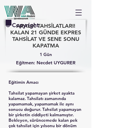
© Copyright
ARALIK TAHSİLATLARI!
KALAN 21 GÜNDE EKPRES
TAHSİLAT VE SENE SONU
KAPATMA
1 Gün
Eğitmen: Necdet UYGURER
Eğitimin Amacı
Tahsilat yapamayan şirket ayakta
kalamaz. Tahsilatı zamanında
yapamamak, yapamamak ile aynı
sonucu doğurur. Tahsilat yapamayan
bir şirketin ciddiyeti kalmamıştır.
Bekleyen, sürüncemede kalan pek
çok tahsilat için yılsonu bir dönüm