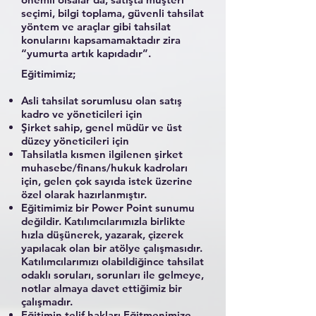
seçimi, bilgi toplama, güvenli tahsilat
yöntem ve araçlar gibi tahsilat
konularını kapsamamaktadır zira
“yumurta artık kapıdadır”.
Eğitimimiz;
Asli tahsilat sorumlusu olan satış
kadro ve yöneticileri için
Şirket sahip, genel müdür ve üst
düzey yöneticileri için
Tahsilatla kısmen ilgilenen şirket
muhasebe/finans/hukuk kadroları
için, gelen çok sayıda istek üzerine
özel olarak hazırlanmıştır.
Eğitimimiz bir Power Point sunumu
değildir. Katılımcılarımızla birlikte
hızla düşünerek, yazarak, çizerek
yapılacak olan bir atölye çalışmasıdır.
Katılımcılarımızı olabildiğince tahsilat
odaklı soruları, sorunları ile gelmeye,
notlar almaya davet ettiğimiz bir
çalışmadır.
Eğitimin telif hakları Eğitmenimize