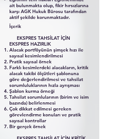
ait bulunmakta olup, fikir hırsızlarına
karşı AGK Hukuk Bürosu tarafından
aktif şekilde korunmaktadır.
İçerik
EKSPRES TAHSİLAT İÇİN
EKSPRES HAZIRLIK
Alacak portföyünün şimşek hızı ile
sayısal kesimlendirilmesi
Pratik sayısal örnek
Farklı kesimlerdeki alacakların, kritik
alacak takibi ölçütleri şablonuna
göre değerlendirilmesi ve tahsilat
sorumluluklarının hızla ayrışması
Şablon kurma örneği
Tahsilat sorumlularının (birim ve isim
bazında) belirlenmesi
Çok dikkat edilmesi gereken
görevlendirme konuları ve pratik
sayısal kontrollar
Bir gerçek örnek
EKSPRES TAHSİLAT İÇİN KRİTİK