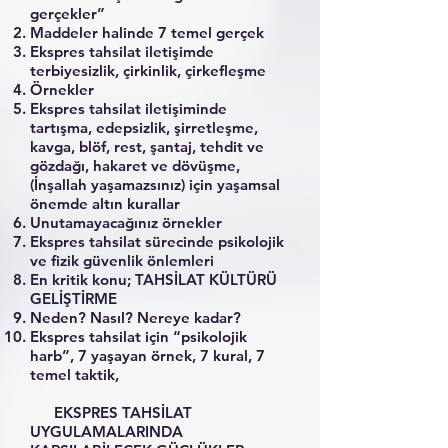
gerçekler”
Maddeler halinde 7 temel gerçek
Ekspres tahsilat iletişimde
terbiyesizlik, çirkinlik, çirkefleşme
Örnekler
Ekspres tahsilat iletişiminde
tartışma, edepsizlik, şirretleşme,
kavga, blöf, rest, şantaj, tehdit ve
gözdağı, hakaret ve dövüşme,
(İnşallah yaşamazsınız) için yaşamsal
önemde altın kurallar
Unutamayacağınız örnekler
Ekspres tahsilat sürecinde psikolojik
ve fizik güvenlik önlemleri
En kritik konu; TAHSİLAT KÜLTÜRÜ
GELİŞTİRME
Neden? Nasıl? Nereye kadar?
Ekspres tahsilat için “psikolojik
harb”, 7 yaşayan örnek, 7 kural, 7
temel taktik,
EKSPRES TAHSİLAT
UYGULAMALARINDA