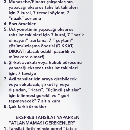
Muhasebe/Finans çalışanlarının
yapacağı ekspres tahsilat takipleri
için 7 kural, 7 temel söylem, 7
“nazik” zorlama
Bazı örnekler
Üst yönetimin yapacağı ekspres
tahsilat takipleri için 7 kural, 7 “nazik
olmayan” zorlama, 7 “ şeytani”
çözüm/uzlaşma önerisi (DİKKAT,
DİKKAT! alacak odaklı pazarlık ve
müzakere olmaz!)
Şirket avukatı veya hukuk bürosunu
yapacağı ekspres tahsilat takipleri
için, 7 tavsiye
Acil tahsilat için araya girebilecek
veya sokulacak, şirket içi veya
dışından, “ricacı”, “üçüncü şahıslar”
için bilinmesi gerekli ve “ geri
tepmeyecek” 7 altın kural
Çok farklı örnekler
EKSPRES TAHSİLAT YAPARKEN
“ATLANMAMASI GEREKENLER”
Tahsilat iletişiminde genel “tatsız