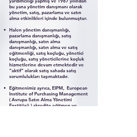
yardımcılığı yapmış ve 1987 yılından
bu yana yönetim danışmanı olarak
yönetim, satış, pazarlama ve satın
alma etkinlikleri içinde bulunmuştur.
Halen yönetim danışmanlığı,
pazarlama danışmanlığı, satış
danışmanlığı, satın alma
danışmanlığı, satın alma ve satış
eğitmenliği, satış koçluğu, yönetici
koçluğu, satış yöneticilerine koçluk
hizmetlerine devam etmektedir ve
“aktif” olarak satış sahada satış
sorumlulukları taşımaktadır.
Eğitmenimiz ayrıca, EIPM, European
Institute of Purchasing Management
( Avrupa Satın Alma Yönetimi
Enstitüsü ) akredite eğitmen ve
danışmanıdır ve EIPM adına
Türkiyede ve yurt dışında “ satın
alma için mali analiz “, “ tedarikçi
ilişkileri yönetimi “, “tedarik zinciri
yönetimi “, “ satın alma için ileri