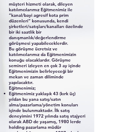
müşteri hizmeti olarak, dileyen
katılımcılarımız Eğitmenimiz ile
“kanal/bayi agresif kota prim
düzenleri” konusunda, kendi
şirketleri/satışları/kanalları özelinde
bir iki saatlik bir
danışmanlık/değerlendirme
görüşmesi yapabileceklerdir.
Bu görüşme ücretsiz ve
katılımcılarımız da Eğitmenimizin
konuğu olacaklardır. Görüşme
semineri izleyen en çok 3 ay içinde
Eğitmenimizin belirleyeceği bir
mekan ve zaman diliminde
yapılacaktır.
Eğitmenimiz;
Eğitmenimiz yaklaşık 43 (kırk üç)
yıldan bu yana satış/satın
alma/pazarlama/yönetim konuları
içinde bulunmaktadır. İlk satış
deneyimini 1972 yılında satış stajyeri
olarak ABD de yaşamış, 1980 lerde
holding pazarlama müdür