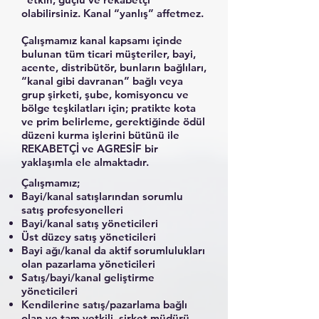
olabilirsiniz. Kanal “yanlış” affetmez.
Çalışmamız kanal kapsamı içinde
bulunan tüm ticari müşteriler, bayi,
acente, distribütör, bunların bağlıları,
“kanal gibi davranan” bağlı veya
grup şirketi, şube, komisyoncu ve
bölge teşkilatları için; pratikte kota
ve prim belirleme, gerektiğinde ödül
düzeni kurma işlerini bütünü ile
REKABETÇİ ve AGRESİF bir
yaklaşımla ele almaktadır.
Çalışmamız;
Bayi/kanal satışlarından sorumlu
satış profesyonelleri
Bayi/kanal satış yöneticileri
Üst düzey satış yöneticileri
Bayi ağı/kanal da aktif sorumlulukları
olan pazarlama yöneticileri
Satış/bayi/kanal geliştirme
yöneticileri
Kendilerine satış/pazarlama bağlı
olan ve tam yetkili, şirket müdürü,