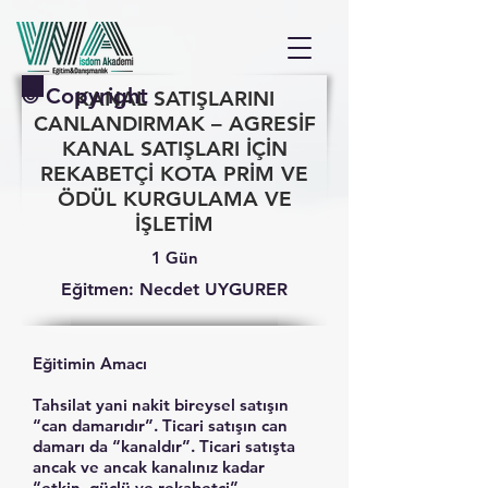
© Copyright
KANAL SATIŞLARINI
CANLANDIRMAK – AGRESİF
KANAL SATIŞLARI İÇİN
REKABETÇİ KOTA PRİM VE
ÖDÜL KURGULAMA VE
İŞLETİM
1 Gün
Eğitmen: Necdet UYGURER
Eğitimin Amacı
Tahsilat yani nakit bireysel satışın
“can damarıdır”. Ticari satışın can
damarı da “kanaldır”. Ticari satışta
ancak ve ancak kanalınız kadar
“etkin, güçlü ve rekabetçi”