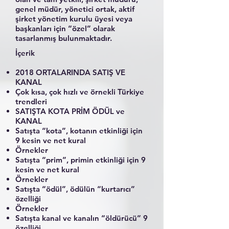
genel müdür, yönetici ortak, aktif
şirket yönetim kurulu üyesi veya
başkanları için “özel” olarak
tasarlanmış bulunmaktadır.
İçerik
2018 ORTALARINDA SATIŞ VE
KANAL
Çok kısa, çok hızlı ve örnekli Türkiye
trendleri
SATIŞTA KOTA PRİM ÖDÜL ve
KANAL
Satışta “kota”, kotanın etkinliği için
9 kesin ve net kural
Örnekler
Satışta “prim”, primin etkinliği için 9
kesin ve net kural
Örnekler
Satışta “ödül”, ödülün “kurtarıcı”
özelliği
Örnekler
Satışta kanal ve kanalın “öldürücü” 9
özelliği