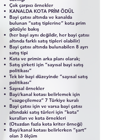
Çok çarpıcı örnekler
KANALDA KOTA PRİM ÖDÜL
Bayi çatısı altında ve kanalda
bulunan “satış tiplerine” kota prim
gözüyle bakış
(her bayi aynı değildir, her bayi çatısı
altında farklı satış tipleri olabilir)
Bayi çatısı altında bulunabilen 8 ayrı
satış tipi
Kota ve primin arka planı olarak;
Satış şirketi için “sayısal bayi satış
politikası”
Tek bir bayi düzeyinde “sayısal satış
politikası”
Sayısal örnekler
Bayi/kanal kotası belirlemek için
“vazgeçilemez” 7 Türkiye kuralı
Bayi çatısı için ve varsa bayi çatısı
altındaki satış türleri için “kota”
kuralları ve kota örnekleri
(Otuzdan fazla kota kriter örneği)
Bayi/kanal kotası belirlerken “şart”
olan 3 ölçüm