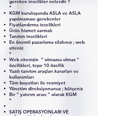
gereken incelikler nelerdir ?
*
KGM kuruluşunda ASLA ve ASLA
yapılmaması gerekenler
Fiyatlandırma incelikleri
Ürün hizmet sarmalı
Tanıtım incelikleri
En önemli pazarlama silahınız ; web
siteniz
*
Web sitenizin “ olmazsa olmaz “
özellikleri, tepe 10 özellik
Yazılı tanıtım araçları kararları ve
kullanımları
Tüm boyutları ile resmiyet
Yönetim direksiyonunuz ; bütçeniz
Bir “ yatırım aracı “ olarak KGM
*
SATIŞ OPERASYONLARI VE
MÜŞTERİ İLİŞKİLERİ
Kurumsal müşteri beklentileri ve
davranış biçimi