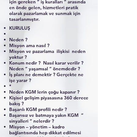
için gereken “ iş kuralları “ arasında
en önde gelen, hizmetleri pratik
olarak pazarlamak ve sunmak için
tasarlanmıştır.
KURULUŞ
Neden ?
Misyon ama nasıl ?
Misyon ve pazarlama ilişkisi neden
yoktur ?
Konum nedir ? Nasıl karar verilir ?
Neden “ yaşamsal “ önemdedir ?
İş planı ne demektir ? Gerçekte ne
işe yarar ?
*
Neden KGM lerin çoğu kapanır ?
Kişisel gelişim piyasasına 360 derece
bakış ?
Başarılı KGM profili nedir ?
Başarısız ve batmaya yakın KGM “
sinyalleri “ nelerdir ?
Misyon – yönetim – kadro
bağlantısında hep dikkat edilmesi