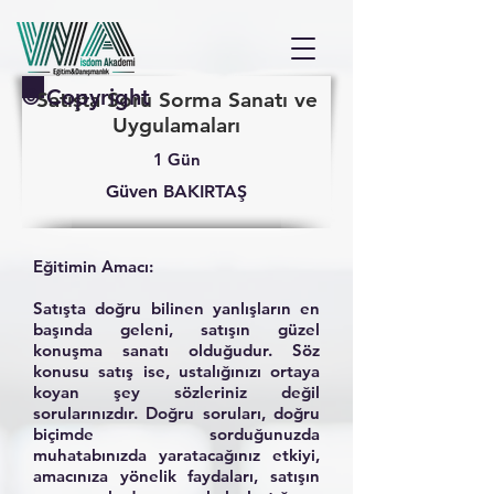
© Copyright
Satışta Soru Sorma Sanatı ve
Uygulamaları
1 Gün
Güven BAKIRTAŞ
Eğitimin Amacı:
Satışta doğru bilinen yanlışların en
başında geleni, satışın güzel
konuşma sanatı olduğudur. Söz
konusu satış ise, ustalığınızı ortaya
koyan şey sözleriniz değil
sorularınızdır. Doğru soruları, doğru
biçimde sorduğunuzda
muhatabınızda yaratacağınız etkiyi,
amacınıza yönelik faydaları, satışın