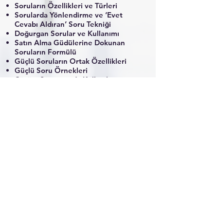
Soruların Özellikleri ve Türleri
Sorularda Yönlendirme ve ‘Evet
Cevabı Aldıran’ Soru Tekniği
Doğurgan Sorular ve Kullanımı
Satın Alma Güdülerine Dokunan
Soruların Formülü
Güçlü Soruların Ortak Özellikleri
Güçlü Soru Örnekleri
Çözüm Sunumunda Kullanılan
Sorular
Fiyat İtirazında Kullanılacak Soru
Kalıpları
Aciliyet Yaratan Soru Kalıpları
İhtiyaç Uyarıcı Soru Kalıpları
5 Soruda Satış Yaklaşımı
Evet-Evet ve Hayır-Hayır Soru
Yaklaşımı
Rekabet ve Kalite İtirazlarını
Karşılamada Kullanılan Sorular
Kapanışı Kolaylaştıran Sorular ve
Uygulama