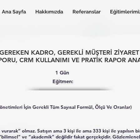
Ana Sayfa
Hakkımızda
Referanslar
Eğitimlerimi
 GEREKEN KADRO, GEREKLİ MÜŞTERİ ZİYARET 
PORU, CRM KULLANIMI VE PRATİK RAPOR ANA
1 Gün
Eğitmen:
Yönetimleri İçin Gerekli Tüm Sayısal Formül, Ölçü Ve Oranlar)
 vurarak” olmaz. Satışın ama 3 kişi ile ama 333 kişi ile yapılsın bi
bilimsel” ve “akademik” değildir fakat gerçekçidir. Gözlemlenebil