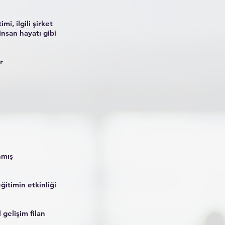
i, ilgili şirket
insan hayatı gibi
r
nmış
eğitimin etkinliği
 gelişim filan