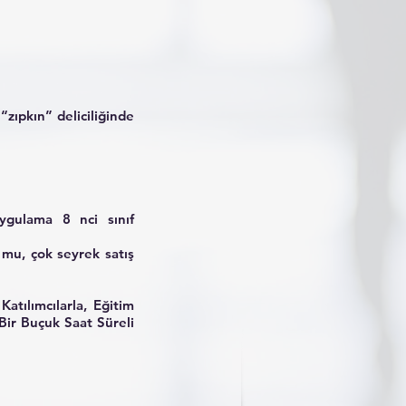
“zıpkın” deliciliğinde
 uygulama 8 nci sınıf
r mu, çok seyrek satış
tılımcılarla, Eğitim
Bir Buçuk Saat Süreli