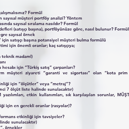
 çalışmalısınız? Formül
çin sayısal müşteri portföy analizi? Yöntem
rasında sayısal sıralama nasıldır? Formül
defleri (satışçı başına), portföyünüze göre, nasıl bulunur? Formül
egre sayısal örnek
 için satışçı başına potansiyel müşteri bulma formülü
imi için önemli oranlar; kaç satışçıya;
a teknik madam!)
anı
 hesabı için “Türkiş satış” çarpanları?
 müşteri ziyareti “garanti ve sigortası” olan “kota prim 
?
inliği için “ölçütler” veya “metraj”?
inci 7 ölçüt liste halinde sunulacaktır)
 yazılımları, etkin kullanımları, sık karşılaşılan sorunlar, 
iği için en gerekli oranlar (rasyolar)?
formans etkinliği için tavsiyeler?
inde sunulacaktır)
ı”, örnekler