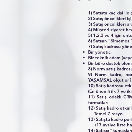
1) Satışta kaç kişi ile
2) Satış öncelikleri i
3) Satış öncelikleri a
4) Müşteri ziyaret he
5) 1,2,3 ve 4 için ent
6) Satışın “ölmemesi”
7) Satış kadrosu yönet
Bir yönetici
Bir teknik adam (vey
Bir büro destek elem
8) Norm satış kadrosu
9) Norm kadro, norm
YAŞAMSAL ölçütler
10) Satış kadrosu etk
(En önemli ilk 7 ve ik
11) Satış odaklı CRM
formatları
12) Satış kadro etkinl
Temel 7 rasyo
13) Satışta kadro per
(17 avsiye liste hal
14) Satışçı “kumaşlar