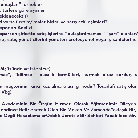
“kumaşları”, örnekler
i, türlere göre ayarlar
eklenecektir)
i varsa üretim/imalat biçimi ve satış etkileşimleri?
aporları Analizi
yaparken şirkette satış işlerine “bulaştırılmaması” “şart” olanlar?
ine, satış yöneticilerini yöneten profesyonel veya iş sahiplerine 
ölçüsünde ve istenirse)
şılmaz”, “bilimsel” olasılık formülleri, kurmak biraz sordur,
an müşterinin ikinci kez alma olasılığı nedir? Tesadüfi satış olu
? Vbg)
kademinin Bir Özgün Hizmeti Olarak Eğitmenimiz Dileyen Ka
 Kendince Belirlenecek Olan Bir Mekan Ve ZamandaYaklaşık Bir, 
ine Özgü HesaplamalarOdaklı Ücretsiz Bir Sohbet Yapabilecektir.