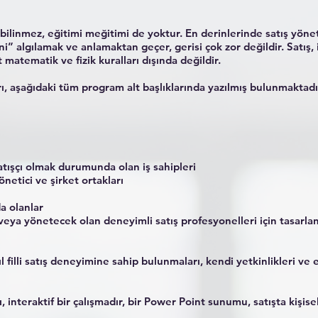
ilinmez, eğitimi meğitimi de yoktur. En derinlerinde satış yönetim
i” algılamak ve anlamaktan geçer, gerisi çok zor değildir. Satış, 
 matematik ve fizik kuralları dışında değildir.
rı, aşağıdaki tüm program alt başlıklarında yazılmış bulunmaktadı
atışçı olmak durumunda olan iş sahipleri
netici ve şirket ortakları
a olanlar
veya yönetecek olan deneyimli satış profesyonelleri için tasarla
ıl filli satış deneyimine sahip bulunmaları, kendi yetkinlikleri ve 
interaktif bir çalışmadır, bir Power Point sunumu, satışta kişisel