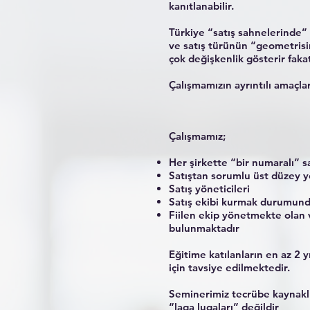
kanıtlanabilir.
Türkiye “satış sahnelerinde” b
ve satış türünün “geometrisin
çok değişkenlik gösterir fakat
Çalışmamızın ayrıntılı amaçla
Çalışmamız;
Her şirkette “bir numaralı” s
Satıştan sorumlu üst düzey yö
Satış yöneticileri
Satış ekibi kurmak durumund
Fiilen ekip yönetmekte olan 
bulunmaktadır
Eğitime katılanların en az 2 y
için tavsiye edilmektedir.
Seminerimiz tecrübe kaynaklı, 
“laga lugaları” değildir