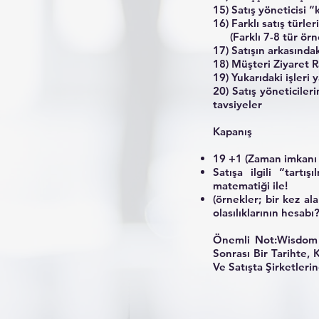
15) Satış yöneticisi 
16) Farklı satış türler
(Farklı 7-8 tür örn
17) Satışın arkasındak
18) Müşteri Ziyaret R
19) Yukarıdaki işleri 
20) Satış yöneticiler
tavsiyeler
Kapanış
19 +1 (Zaman imkanı 
Satışa ilgili “tartı
matematiği ile!
(örnekler; bir kez al
olasılıklarının hesabı
Önemli Not:Wisdom A
Sonrası Bir Tarihte,
Ve Satışta Şirketler