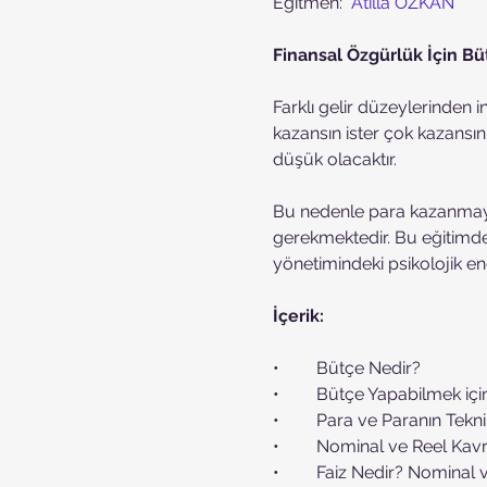
Eğitmen:  
Atilla ÖZKAN
Finansal Özgürlük İçin Bü
Farklı gelir düzeylerinden i
kazansın ister çok kazansın
düşük olacaktır. 
Bu nedenle para kazanmayı
gerekmektedir. Bu eğitimde 
yönetimindeki psikolojik en
İçerik:
•	Bütçe Nedir?
•	Bütçe Yapabilmek içi
•	Para ve Paranın Tekni
•	Nominal ve Reel Kav
•	Faiz Nedir? Nominal 