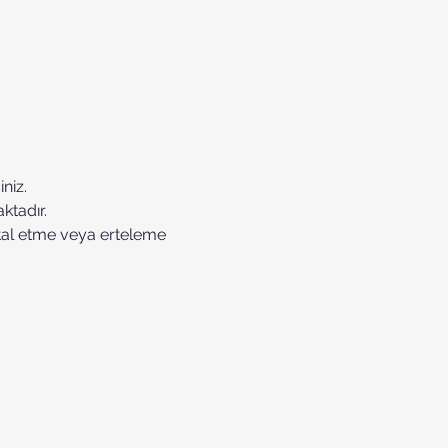
niz.
ktadır.
tal etme veya erteleme 