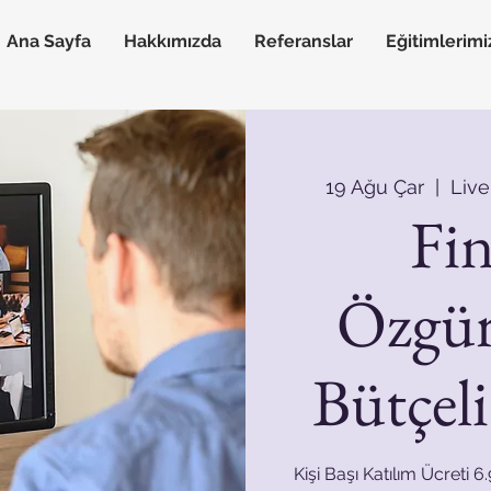
Ana Sayfa
Hakkımızda
Referanslar
Eğitimlerimi
19 Ağu Çar
  |  
Live
Fin
Özgür
Bütçel
Kişi Başı Katılım Ücreti 