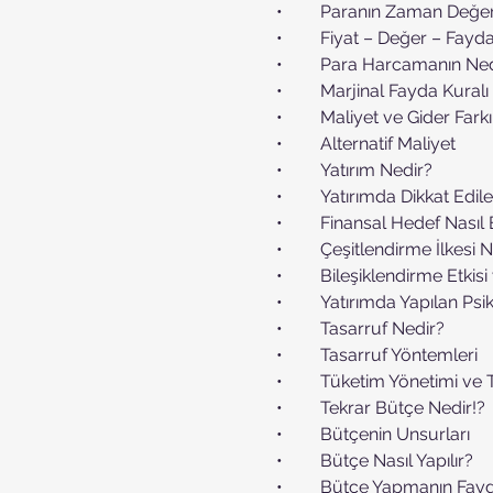
•	Paranın Zaman Değer
•	Fiyat – Değer – Fay
•	Para Harcamanın Ne
•	Marjinal Fayda Kuralı
•	Maliyet ve Gider Farkı
•	Alternatif Maliyet
•	Yatırım Nedir?
•	Yatırımda Dikkat Edi
•	Finansal Hedef Nasıl 
•	Çeşitlendirme İlkesi 
•	Bileşiklendirme Etkisi
•	Yatırımda Yapılan Psi
•	Tasarruf Nedir?
•	Tasarruf Yöntemleri
•	Tüketim Yönetimi ve 
•	Tekrar Bütçe Nedir!?
•	Bütçenin Unsurları
•	Bütçe Nasıl Yapılır?
•	Bütçe Yapmanın Fayd