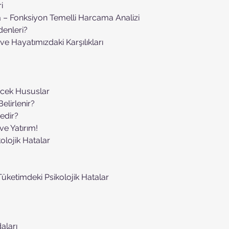
i
da – Fonksiyon Temelli Harcama Analizi
denleri?
 ve Hayatımızdaki Karşılıkları
 
lecek Hususlar
Belirlenir?
Nedir?
 ve Yatırım!
kolojik Hatalar
Tüketimdeki Psikolojik Hatalar
aları