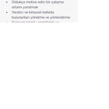
Oldukça motive edici bir çalışma 
ortamı yaratmak
Yaratıcı ve bireysel katkıda 
bulunanları yönetme ve yönlendirme
Ekiplerin teknik verimliliğini ve 
canlılığını maksimize etme
Organizasyonel yapılarda liderlik ve 
yönetim
Kurulan kurumsal kültürler içinde lider 
ve sistem değişimi
Organizasyon içinde teknoloji ve bilgi 
aktarımı
Yenilikçi ürün geliştirme için 
düzenleme
Geliştirme çabaları, maliyet ve 
program baskıları arasındaki 
gerilimlerin yönetilmesi
*******************************
• Online eğitimimiz Zoom üzerinden canlı 
yayın olarak gerçekleşmektedir.