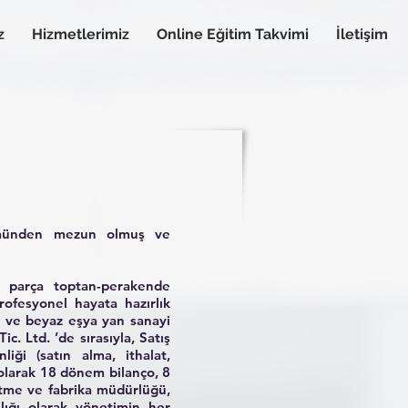
z
Hizmetlerimiz
Online Eğitim Takvimi
İletişim
lümünden mezun olmuş ve
k parça toptan-perakende
rofesyonel hayata hazırlık
v ve beyaz eşya yan sanayi
c. Ltd. ’de sırasıyla, Satış
iği (satın alma, ithalat,
 olarak 18 dönem bilanço, 8
etme ve fabrika müdürlüğü,
lığı olarak yönetimin her