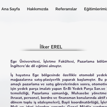
Ana Sayfa
Hakkımızda
Referanslar
Eğitimlerimi
İlker EREL
Ege Üniversitesi, İşletme Fakültesi, Pazarlama bö
İngiltere’de dil eğitimi almıştır.
İş hayatına Ege bölgesinde özellikle otomobil yede
mağazalarına satış-plasiyerlik yaparak başlamıştır. Bu p
amaçlı pazarlama ve satış görevlerinden sonra, otomoti
için yedek parça imalatı yapan Er-Bi Yedek Parça San.ve Ti
temsilciliği, Pazarlama uzmanlığı, Muhasebe yönetmenl
ihracat, personel, bordro ve finansman konularında aktif
dönem toplu iş sözleşmeleri), Bayii koordinatörlüğü, İşl
Mali ve idari işlerden sorumlu Genel Müdür yardımcı