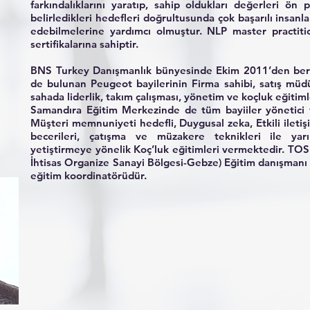
farkındalıklarını yaratıp, sahip oldukları değerleri ön 
belirledikleri hedefleri doğrultusunda çok başarılı insanla
edebilmelerine yardımcı olmuştur. NLP master practit
sertifikalarına sahiptir.
BNS Turkey Danışmanlık bünyesinde Ekim 2011’den beri y
de bulunan Peugeot bayilerinin Firma sahibi, satış müd
sahada liderlik, takım çalışması, yönetim ve koçluk eğitim
Samandıra Eğitim Merkezinde de tüm bayiiler yönetici v
Müşteri memnuniyeti hedefli, Duygusal zeka, Etkili iletiş
becerileri, çatışma ve müzakere teknikleri ile yarı
yetiştirmeye yönelik Koç’luk eğitimleri vermektedir. TO
İhtisas Organize Sanayi Bölgesi-Gebze) Eğitim danışmanı 
eğitim koordinatörüdür.