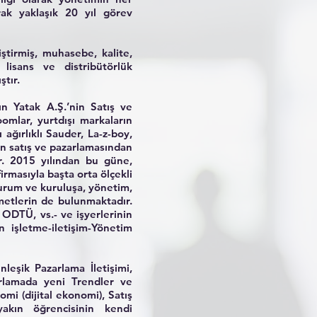
rak yaklaşık 20 yıl görev
iştirmiş, muhasebe, kalite,
 lisans ve distribütörlük
ştır.
ın Yatak A.Ş.’nin Satış ve
mlar, yurtdışı markaların
 ağırlıklı Sauder, La-z-boy,
ın satış ve pazarlamasından
r. 2015 yılından bu güne,
masıyla başta orta ölçekli
 kurum ve kuruluşa, yönetim,
zmetlerin de bulunmaktadır.
 ODTÜ, vs.- ve işyerlerinin
 işletme-iletişim-Yönetim
nleşik Pazarlama İletişimi,
arlamada yeni Trendler ve
mi (dijital ekonomi), Satış
 yakın öğrencisinin kendi