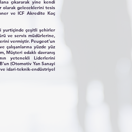
plana çıkararak yine kendi
r olarak geleceklerini tesis
ioner ve ICF Akredite Koç
urtiçinde çeşitli şehirler
ürü ve servis müdürlerine,
lerini vermiştir. Peugeot’un
e çalışanlarına yüzde yüz
im, Müşteri odaklı davranış
nın yetenekli Liderlerini
SB’un (Otomotiv Yan Sanayi
ve idari-teknik-endüstriyel