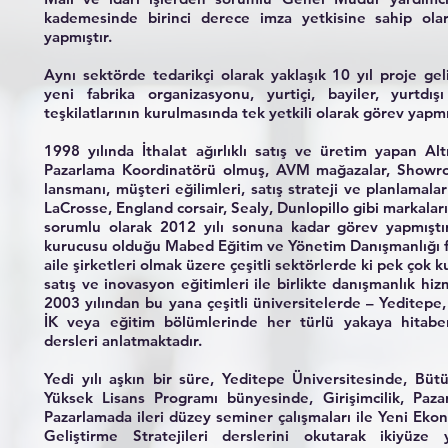
kademesinde birinci derece imza yetkisine sahip ola
yapmıştır.
Aynı sektörde tedarikçi olarak yaklaşık 10 yıl proje gel
yeni fabrika organizasyonu, yurtiçi, bayiler, yurtdışı
teşkilatlarının kurulmasında tek yetkili olarak görev yapmı
1998 yılında İthalat ağırlıklı satış ve üretim yapan Alt
Pazarlama Koordinatörü olmuş, AVM mağazalar, Showroo
lansmanı, müşteri eğilimleri, satış strateji ve planlamaları
LaCrosse, England corsair, Sealy, Dunlopillo gibi markalar
sorumlu olarak 2012 yılı sonuna kadar görev yapmıştı
kurucusu olduğu Mabed Eğitim ve Yönetim Danışmanlığı fir
aile şirketleri olmak üzere çeşitli sektörlerde ki pek çok
satış ve inovasyon eğitimleri ile birlikte danışmanlık hi
2003 yılından bu yana çeşitli üniversitelerde – Yeditepe,
İK veya eğitim bölümlerinde her türlü yakaya hitaben
dersleri anlatmaktadır.
Yedi yılı aşkın bir süre, Yeditepe Üniversitesinde, Bütü
Yüksek Lisans Programı bünyesinde, Girişimcilik, Paz
Pazarlamada ileri düzey seminer çalışmaları ile Yeni Ekono
Geliştirme Stratejileri derslerini okutarak ikiyüze